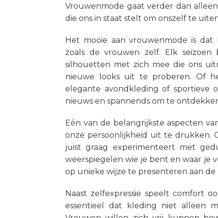
Vrouwenmode gaat verder dan alleen 
die ons in staat stelt om onszelf te uit
Het mooie aan vrouwenmode is dat h
zoals de vrouwen zelf. Elk seizoen
silhouetten met zich mee die ons ui
nieuwe looks uit te proberen. Of h
elegante avondkleding of sportieve out
nieuws en spannends om te ontdekken
Eén van de belangrijkste aspecten va
onze persoonlijkheid uit te drukken. Of 
juist graag experimenteert met ged
weerspiegelen wie je bent en waar je v
op unieke wijze te presenteren aan de
Naast zelfexpressie speelt comfort o
essentieel dat kleding niet alleen 
Vrouwen willen zich vrij kunnen b