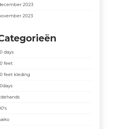
december 2023
november 2023
Categorieën
10 days
10 feet
10 feet kleding
10days
2dehands
80's
aaiko