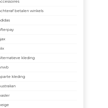
accessoires
achteraf betalen winkels
adidas
afterpay
ajax
lix
alternatieve kleding
anwb
aparte kleding
australian
basler
beige