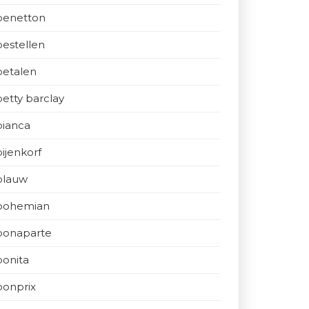
benetton
bestellen
betalen
betty barclay
bianca
bijenkorf
blauw
bohemian
bonaparte
bonita
bonprix