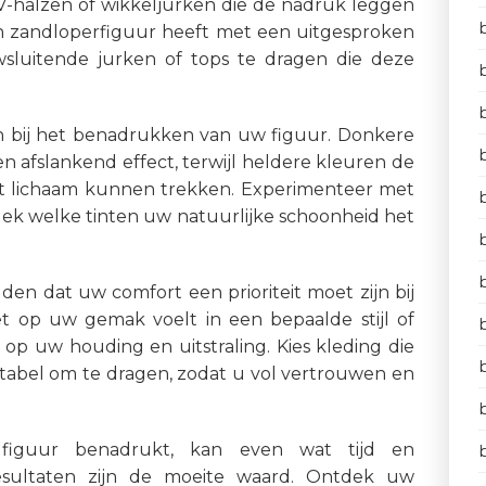
V-halzen of wikkeljurken die de nadruk leggen
een zandloperfiguur heeft met een uitgesproken
wsluitende jurken of tops te dragen die deze
n bij het benadrukken van uw figuur. Donkere
 afslankend effect, terwijl heldere kleuren de
t lichaam kunnen trekken. Experimenteer met
dek welke tinten uw natuurlijke schoonheid het
uden dat uw comfort een prioriteit moet zijn bij
iet op uw gemak voelt in een bepaalde stijl of
 op uw houding en uitstraling. Kies kleding die
ortabel om te dragen, zodat u vol vertrouwen en
figuur benadrukt, kan even wat tijd en
esultaten zijn de moeite waard. Ontdek uw