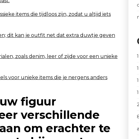
ast.
ke items die tijdloos zijn, zodat u altijd iets
n; dit kan je outfit net dat extra duwtje geven
alen, zoals denim, leer of zijde voor een unieke
els voor unieke items die je nergens anders
 uw figuur
eer verschillende
e aan om erachter te