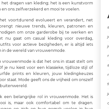
het dragen van kleding; het is een kunstvorm
en en ons zelfverzekerd en mooi te voelen.
et voortdurend evolueert en verandert, net
 brengt nieuwe trends, kleuren, patronen en
tnodigen om onze garderobe bij te werken en
j
et nu gaat om casual kleding voor overdag,
fits voor actieve bezigheden, er is altijd iets
 in de wereld van vrouwenmode.
n vrouwenmode is dat het ons in staat stelt om
je nu kiest voor een klassieke, tijdloze stijl of
urfde prints en kleuren, jouw kledingkeuzes
oor staat. Mode geeft ons de vrijheid om onszelf
 buitenwereld.
ok een belangrijke rol in vrouwenmode. Het is
mooi is, maar ook comfortabel om te dragen.
ewegen en zich op hun gemak voelen in hun