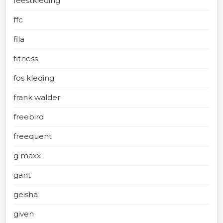
feestkleding
ffc
fila
fitness
fos kleding
frank walder
freebird
freequent
g maxx
gant
geisha
given