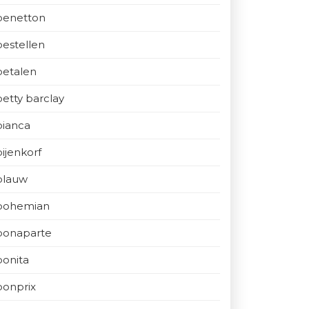
benetton
bestellen
betalen
betty barclay
bianca
bijenkorf
blauw
bohemian
bonaparte
bonita
bonprix