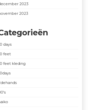
december 2023
november 2023
Categorieën
10 days
10 feet
10 feet kleding
10days
2dehands
80's
aaiko