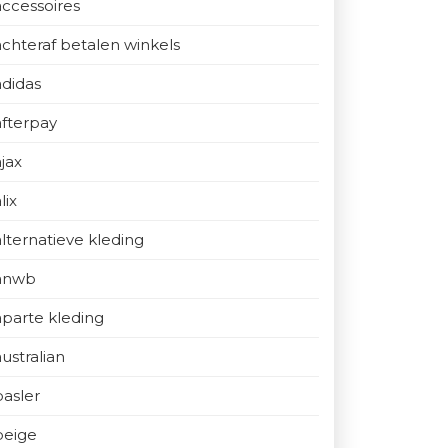
accessoires
achteraf betalen winkels
adidas
afterpay
ajax
lix
alternatieve kleding
anwb
aparte kleding
australian
basler
beige