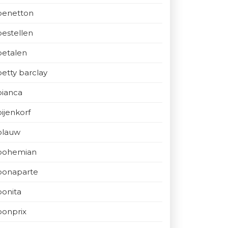
benetton
bestellen
betalen
betty barclay
bianca
bijenkorf
blauw
bohemian
bonaparte
bonita
bonprix