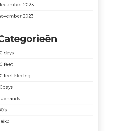
december 2023
november 2023
Categorieën
10 days
10 feet
10 feet kleding
10days
2dehands
80's
aaiko