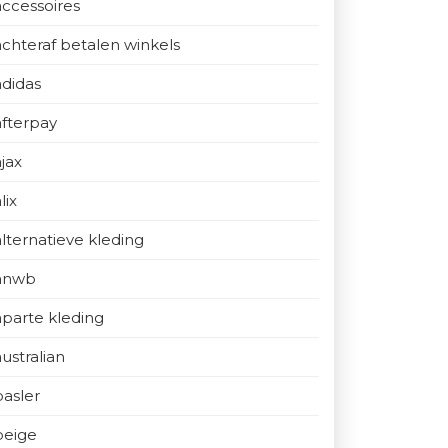
accessoires
achteraf betalen winkels
adidas
afterpay
ajax
lix
alternatieve kleding
anwb
aparte kleding
australian
basler
beige