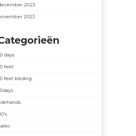
december 2023
november 2023
Categorieën
10 days
10 feet
10 feet kleding
10days
2dehands
80's
aaiko