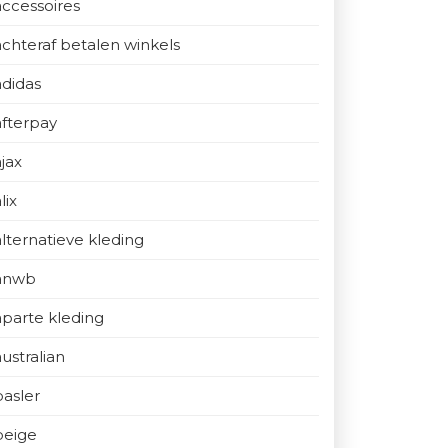
accessoires
achteraf betalen winkels
adidas
afterpay
ajax
lix
alternatieve kleding
anwb
aparte kleding
australian
basler
beige