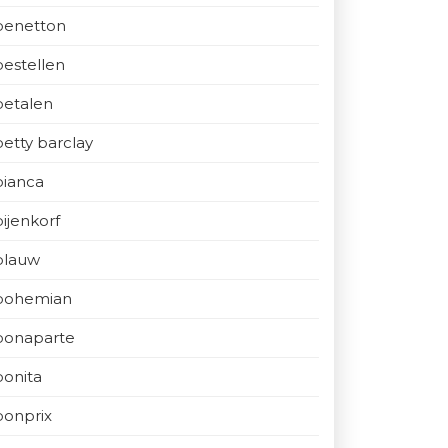
benetton
bestellen
betalen
betty barclay
bianca
bijenkorf
blauw
bohemian
bonaparte
bonita
bonprix