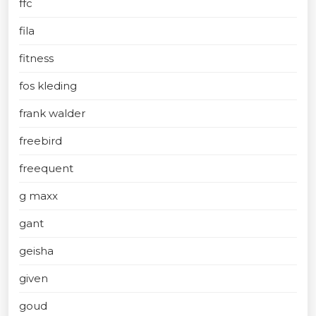
ffc
fila
fitness
fos kleding
frank walder
freebird
freequent
g maxx
gant
geisha
given
goud