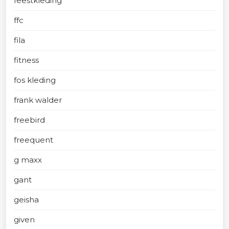
feestkleding
ffc
fila
fitness
fos kleding
frank walder
freebird
freequent
g maxx
gant
geisha
given