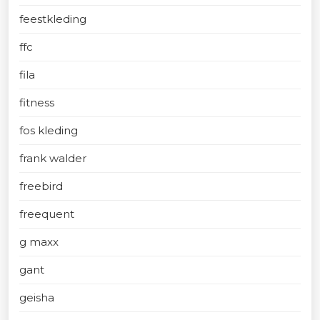
feestkleding
ffc
fila
fitness
fos kleding
frank walder
freebird
freequent
g maxx
gant
geisha