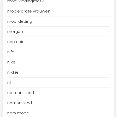
mooi kledingmerk
mooie grote vrouwen
moq kleding
morgan
neo noir
nife
nike
nikkie
nl
no mans land
nomansland
nora mode