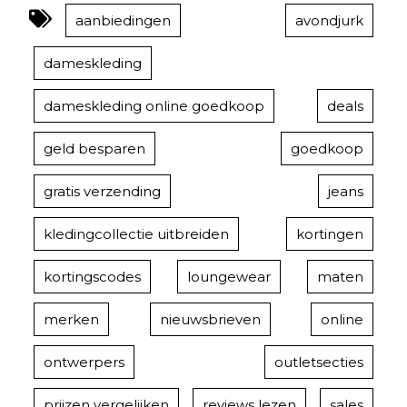
aanbiedingen
avondjurk
dameskleding
dameskleding online goedkoop
deals
geld besparen
goedkoop
gratis verzending
jeans
kledingcollectie uitbreiden
kortingen
kortingscodes
loungewear
maten
merken
nieuwsbrieven
online
ontwerpers
outletsecties
prijzen vergelijken
reviews lezen
sales