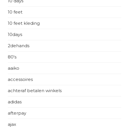
10 days
10 feet
10 feet kleding
10days
2dehands
80's
aaiko
accessoires
achteraf betalen winkels
adidas
afterpay
ajax