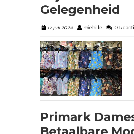
Gelegenheid
17 juli 2024
miehille
0 React
Primark Dames
Betaalbare Mod