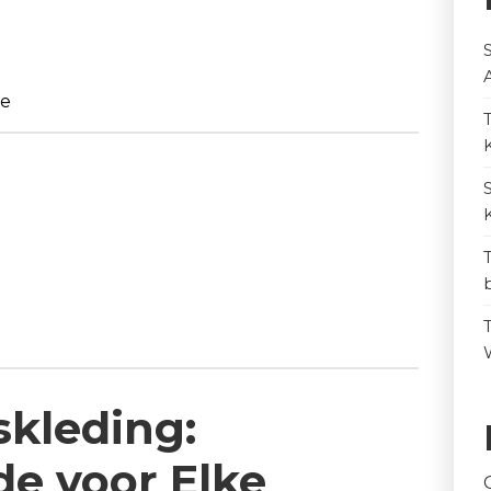
ie
kleding:
e voor Elke