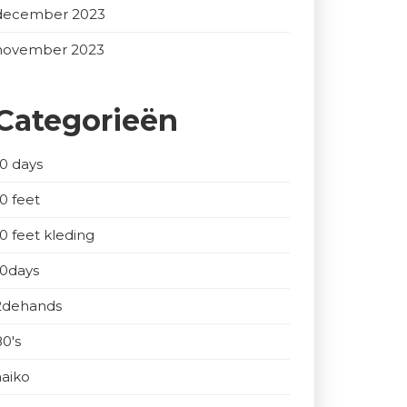
december 2023
november 2023
Categorieën
10 days
10 feet
10 feet kleding
10days
2dehands
80's
aaiko