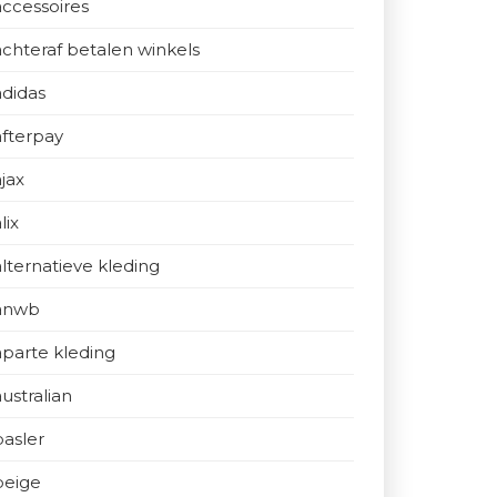
accessoires
achteraf betalen winkels
adidas
afterpay
ajax
lix
alternatieve kleding
anwb
aparte kleding
australian
basler
beige