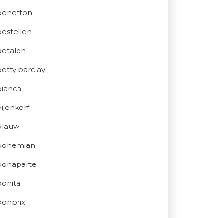
benetton
bestellen
betalen
betty barclay
bianca
bijenkorf
blauw
bohemian
bonaparte
bonita
bonprix