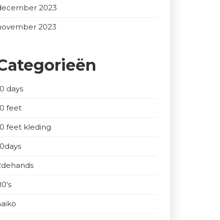
december 2023
november 2023
Categorieën
10 days
10 feet
10 feet kleding
10days
2dehands
80's
aaiko