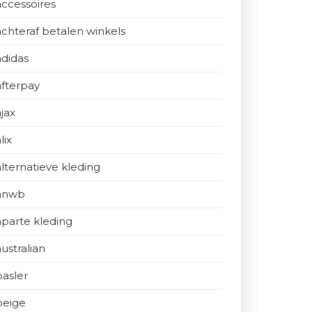
accessoires
achteraf betalen winkels
adidas
afterpay
ajax
lix
alternatieve kleding
anwb
aparte kleding
australian
basler
beige