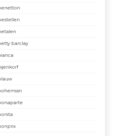
benetton
bestellen
betalen
betty barclay
bianca
bijenkorf
blauw
bohemian
bonaparte
bonita
bonprix