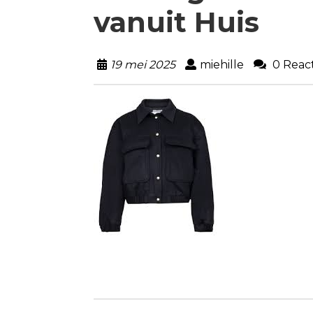
vanuit Huis
19 mei 2025
miehille
0 React