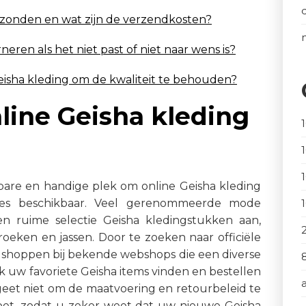
rzonden en wat zijn de verzendkosten?
neren als het niet past of niet naar wens is?
 Geisha kleding om de kwaliteit te behouden?
nline Geisha kleding
are en handige plek om online Geisha kleding
pties beschikbaar. Veel gerenommeerde mode
en ruime selectie Geisha kledingstukken aan,
roeken en jassen. Door te zoeken naar officiële
shoppen bij bekende webshops die een diverse
k uw favoriete Geisha items vinden en bestellen
geet niet om de maatvoering en retourbeleid te
et, zodat u zeker weet dat uw nieuwe Geisha