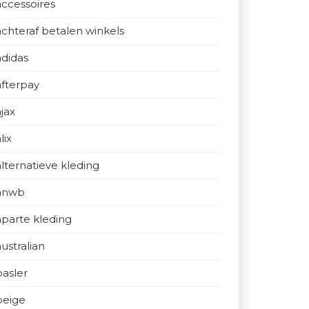
accessoires
achteraf betalen winkels
adidas
afterpay
ajax
lix
alternatieve kleding
anwb
aparte kleding
australian
basler
beige