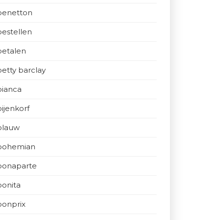
benetton
bestellen
betalen
betty barclay
bianca
bijenkorf
blauw
bohemian
bonaparte
bonita
bonprix