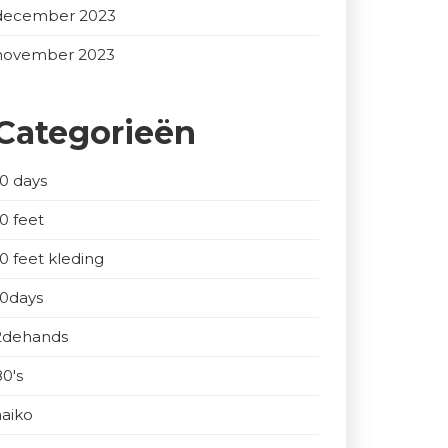
december 2023
november 2023
Categorieën
10 days
10 feet
10 feet kleding
10days
2dehands
80's
aaiko