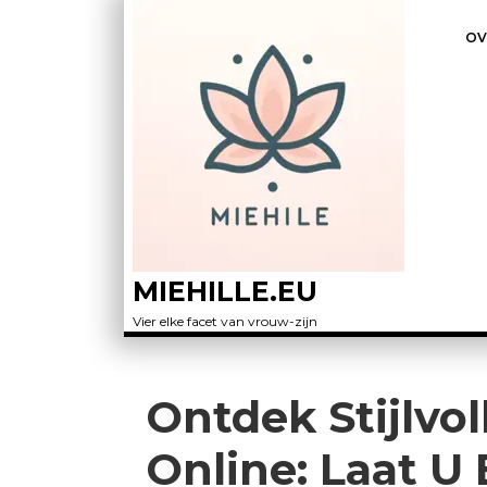
OV
MIEHILLE.EU
Vier elke facet van vrouw-zijn
Ontdek Stijlvo
Online: Laat U