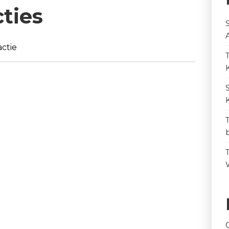
cties
ctie