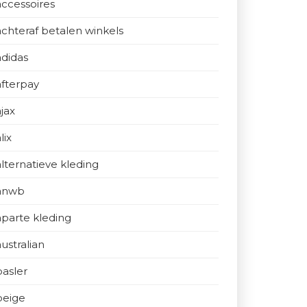
accessoires
achteraf betalen winkels
adidas
afterpay
ajax
lix
alternatieve kleding
anwb
aparte kleding
australian
basler
beige