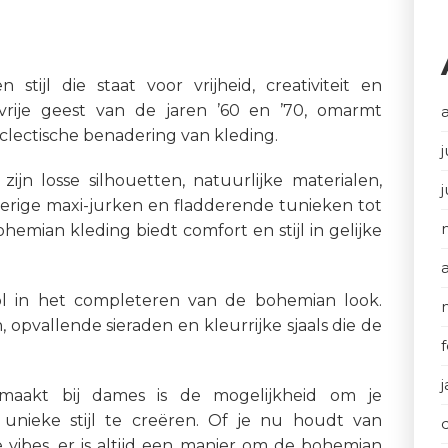
tijl die staat voor vrijheid, creativiteit en
e vrije geest van de jaren ’60 en ’70, omarmt
ectische benadering van kleding.
j
n losse silhouetten, natuurlijke materialen,
wierige maxi-jurken en fladderende tunieken tot
hemian kleding biedt comfort en stijl in gelijke
rol in het completeren van de bohemian look.
 opvallende sieraden en kleurrijke sjaals die de
maakt bij dames is de mogelijkheid om je
 unieke stijl te creëren. Of je nu houdt van
ge vibes, er is altijd een manier om de bohemian