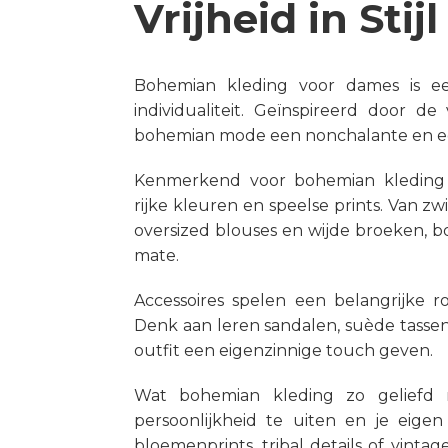
Vrijheid in Stijl
Bohemian kleding voor dames is een s
individualiteit. Geïnspireerd door d
bohemian mode een nonchalante en ecl
Kenmerkend voor bohemian kleding zij
rijke kleuren en speelse prints. Van z
oversized blouses en wijde broeken, bo
mate.
Accessoires spelen een belangrijke 
Denk aan leren sandalen, suède tassen,
outfit een eigenzinnige touch geven.
Wat bohemian kleding zo geliefd 
persoonlijkheid te uiten en je eigen
bloemenprints, tribal details of vinta