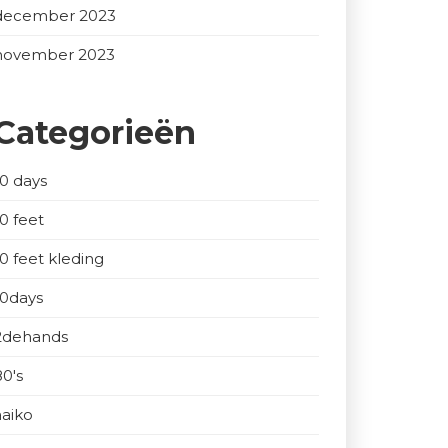
december 2023
november 2023
Categorieën
10 days
10 feet
10 feet kleding
10days
2dehands
80's
aaiko