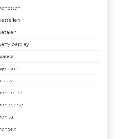
benetton
bestellen
betalen
betty barclay
bianca
bijenkorf
blauw
bohemian
bonaparte
bonita
bonprix