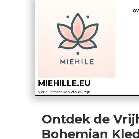
OV
MIEHILLE.EU
Vier elke facet van vrouw-zijn
Ontdek de Vrij
Bohemian Kled