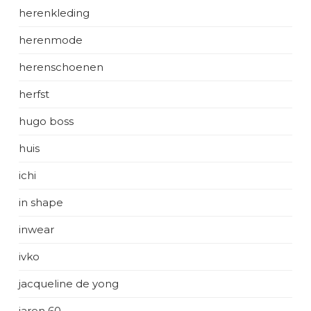
herenkleding
herenmode
herenschoenen
herfst
hugo boss
huis
ichi
in shape
inwear
ivko
jacqueline de yong
jaren 60