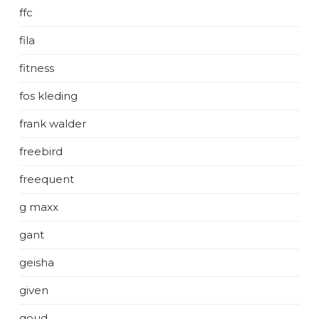
ffc
fila
fitness
fos kleding
frank walder
freebird
freequent
g maxx
gant
geisha
given
goud