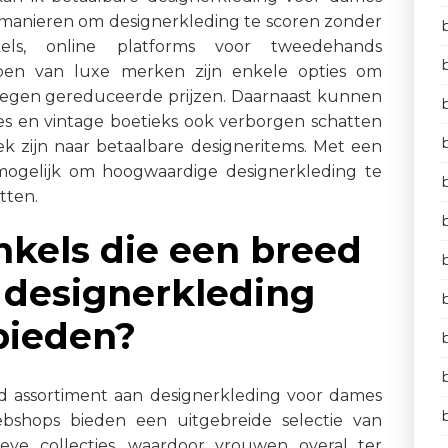
e manieren om designerkleding te scoren zonder
ls, online platforms voor tweedehands
open van luxe merken zijn enkele opties om
tegen gereduceerde prijzen. Daarnaast kunnen
les en vintage boetieks ook verborgen schatten
oek zijn naar betaalbare designeritems. Met een
mogelijk om hoogwaardige designerkleding te
tten.
inkels die een breed
 designerkleding
bieden?
eed assortiment aan designerkleding voor dames
ebshops bieden een uitgebreide selectie van
ve collecties, waardoor vrouwen overal ter