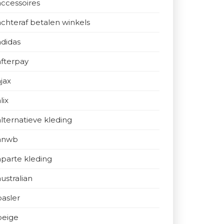
accessoires
achteraf betalen winkels
adidas
afterpay
ajax
lix
alternatieve kleding
anwb
aparte kleding
australian
basler
beige