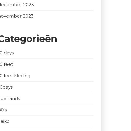
december 2023
november 2023
Categorieën
10 days
10 feet
10 feet kleding
10days
2dehands
80's
aaiko