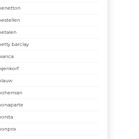
benetton
bestellen
betalen
betty barclay
bianca
bijenkorf
blauw
bohemian
bonaparte
bonita
bonprix