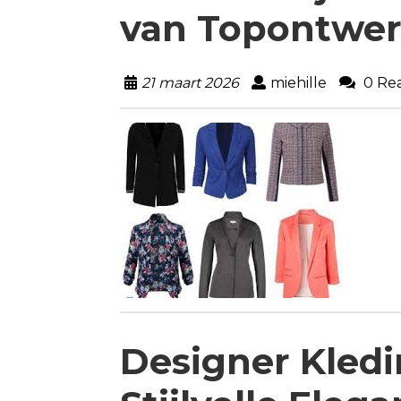
van Topontwer
21 maart 2026
miehille
0 Rea
Designer Kled