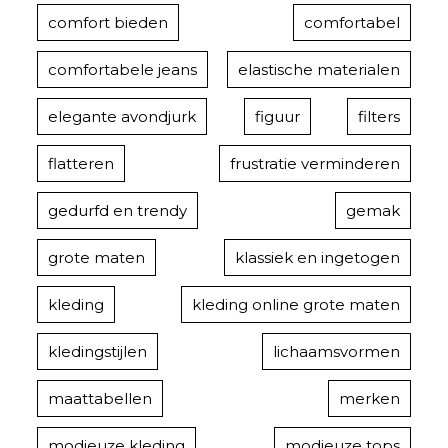
comfort bieden
comfortabel
comfortabele jeans
elastische materialen
elegante avondjurk
figuur
filters
flatteren
frustratie verminderen
gedurfd en trendy
gemak
grote maten
klassiek en ingetogen
kleding
kleding online grote maten
kledingstijlen
lichaamsvormen
maattabellen
merken
modieuze kleding
modieuze tops