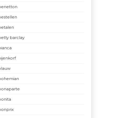
benetton
bestellen
betalen
betty barclay
bianca
bijenkorf
blauw
bohemian
bonaparte
bonita
bonprix