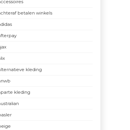
accessoires
achteraf betalen winkels
adidas
afterpay
ajax
lix
alternatieve kleding
anwb
aparte kleding
australian
basler
beige