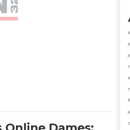
j
s Online Dames: