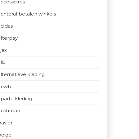
accessoires
achteraf betalen winkels
adidas
afterpay
ajax
lix
alternatieve kleding
anwb
aparte kleding
australian
basler
beige