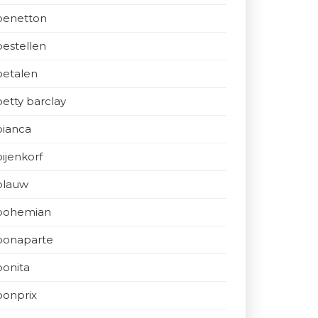
benetton
bestellen
betalen
betty barclay
bianca
bijenkorf
blauw
bohemian
bonaparte
bonita
bonprix