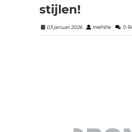
stijlen!
03 januari 2026
miehille
0 R