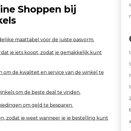
line Shoppen bij
els
lijke maattabel voor de juiste pasvorm.
at je iets koopt, zodat je gemakkelijk kunt
om de kwaliteit en service van de winkel te
winkels om de beste deal te vinden.
nbiedingen om geld te besparen.
en, zodat je weet wanneer je je bestelling kunt