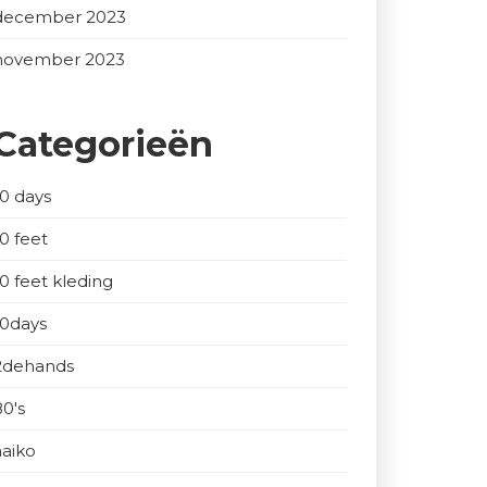
december 2023
november 2023
Categorieën
10 days
10 feet
10 feet kleding
10days
2dehands
80's
aaiko