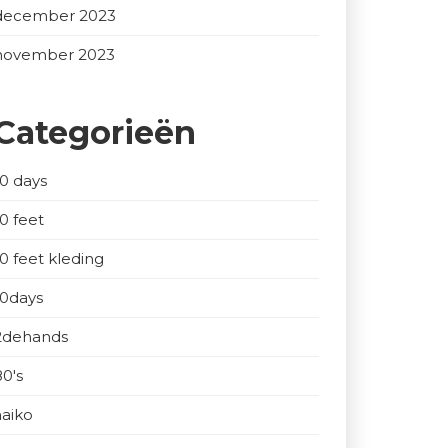
december 2023
november 2023
Categorieën
10 days
10 feet
10 feet kleding
10days
2dehands
80's
aaiko