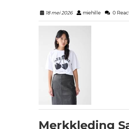
18 mei 2026
miehille
0 Reac
Merkkleding S