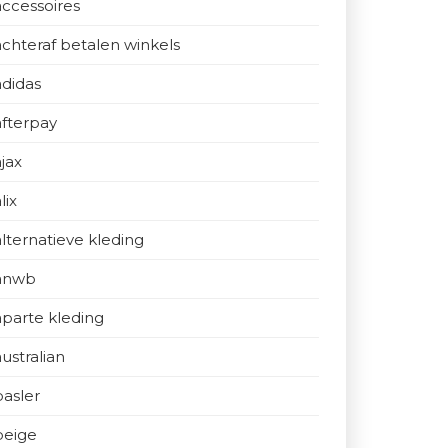
accessoires
achteraf betalen winkels
adidas
afterpay
ajax
lix
alternatieve kleding
anwb
aparte kleding
australian
basler
beige