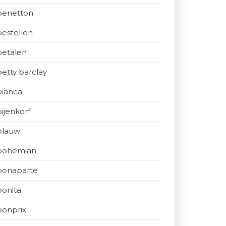
benetton
bestellen
betalen
betty barclay
bianca
bijenkorf
blauw
bohemian
bonaparte
bonita
bonprix