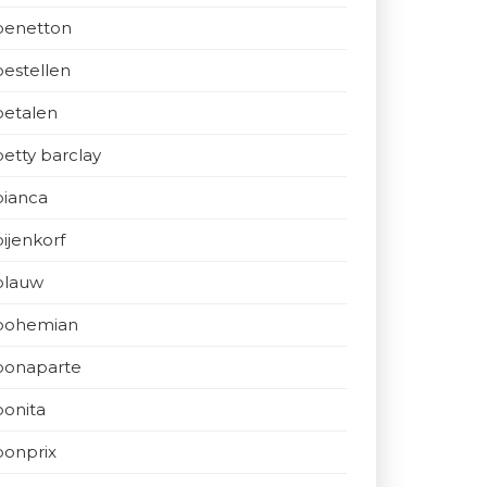
benetton
bestellen
betalen
betty barclay
bianca
bijenkorf
blauw
bohemian
bonaparte
bonita
bonprix