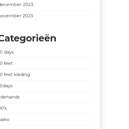
december 2023
november 2023
Categorieën
10 days
10 feet
10 feet kleding
10days
2dehands
80's
aaiko