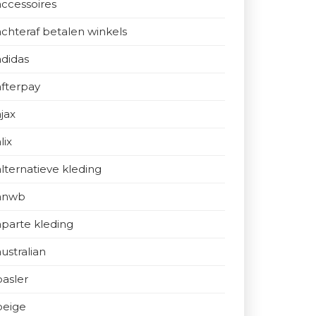
accessoires
achteraf betalen winkels
adidas
afterpay
ajax
lix
alternatieve kleding
anwb
aparte kleding
australian
basler
beige