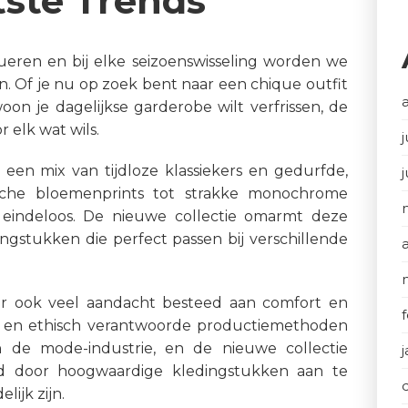
tste Trends
eren en bij elke seizoenswisseling worden we
n. Of je nu op zoek bent naar een chique outfit
on je dagelijkse garderobe wilt verfrissen, de
 elk wat wils.
j
 een mix van tijdloze klassiekers en gedurfde,
ische bloemenprints tot strakke monochrome
n is eindeloos. De nieuwe collectie omarmt deze
dingstukken die perfect passen bij verschillende
er ook veel aandacht besteed aan comfort en
 en ethisch verantwoorde productiemethoden
n de mode-industrie, en de nieuwe collectie
d door hoogwaardige kledingstukken aan te
lijk zijn.