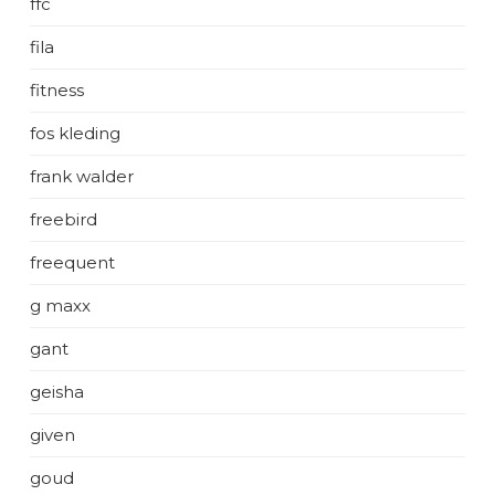
ffc
fila
fitness
fos kleding
frank walder
freebird
freequent
g maxx
gant
geisha
given
goud