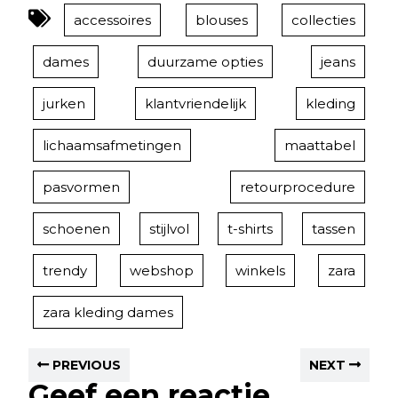
accessoires
blouses
collecties
dames
duurzame opties
jeans
jurken
klantvriendelijk
kleding
lichaamsafmetingen
maattabel
pasvormen
retourprocedure
schoenen
stijlvol
t-shirts
tassen
trendy
webshop
winkels
zara
zara kleding dames
PREVIOUS
NEXT
Geef een reactie