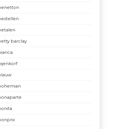
benetton
bestellen
betalen
betty barclay
bianca
bijenkorf
blauw
bohemian
bonaparte
bonita
bonprix