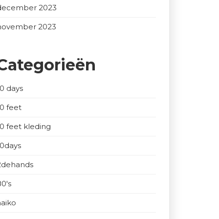
december 2023
november 2023
Categorieën
10 days
10 feet
10 feet kleding
10days
2dehands
80's
aaiko