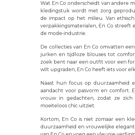
Wat En Co onderscheidt van andere me
kledingstuk wordt met zorg geprodu
de impact op het milieu. Van ethisch
verpakkingsmaterialen, En Co streeft 
de mode-industrie.
De collecties van En Co omvatten een
jurken en tijdloze blouses tot comfo
zoek bent naar een outfit voor een fo
wilt upgraden, En Co heeft iets voor elk
Naast hun focus op duurzaamheid e
aandacht voor pasvorm en comfort. 
vrouw in gedachten, zodat ze zich v
moeiteloos chic uitziet.
Kortom, En Co is niet zomaar een kled
duurzaamheid en vrouwelijke eleganti
van En Co en voeg een vleugje verfijn