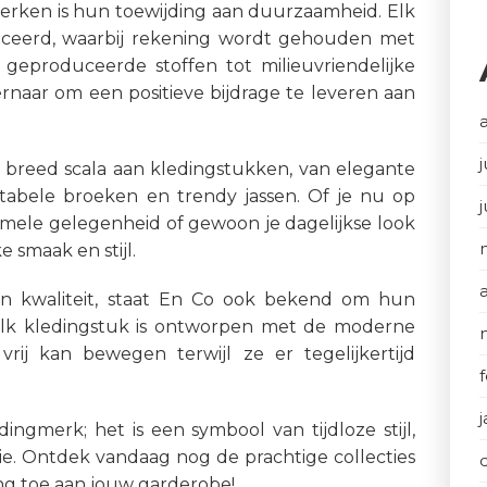
rken is hun toewijding aan duurzaamheid. Elk
ceerd, waarbij rekening wordt gehouden met
 geproduceerde stoffen tot milieuvriendelijke
ernaar om een positieve bijdrage te leveren aan
j
 breed scala aan kledingstukken, van elegante
rtabele broeken en trendy jassen. Of je nu op
rmele gelegenheid of gewoon je dagelijkse look
e smaak en stijl.
n kwaliteit, staat En Co ook bekend om hun
Elk kledingstuk is ontworpen met de moderne
rij kan bewegen terwijl ze er tegelijkertijd
ingmerk; het is een symbool van tijdloze stijl,
e. Ontdek vandaag nog de prachtige collecties
ing toe aan jouw garderobe!