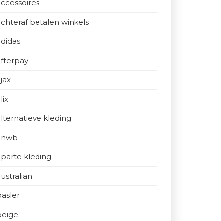
accessoires
achteraf betalen winkels
adidas
afterpay
ajax
lix
alternatieve kleding
anwb
aparte kleding
australian
basler
beige