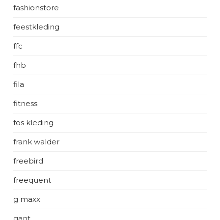
fashionstore
feestkleding
ffc
fhb
fila
fitness
fos kleding
frank walder
freebird
freequent
g maxx
gant