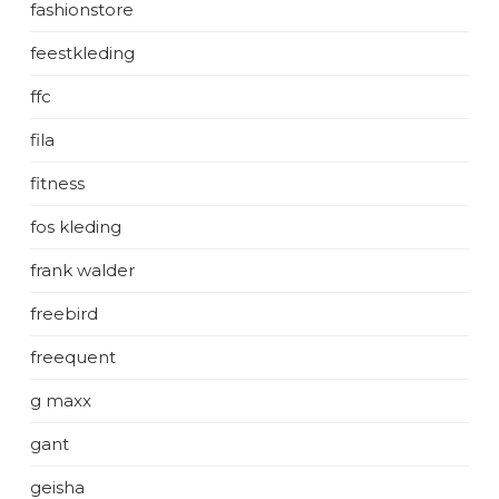
fashionstore
feestkleding
ffc
fila
fitness
fos kleding
frank walder
freebird
freequent
g maxx
gant
geisha