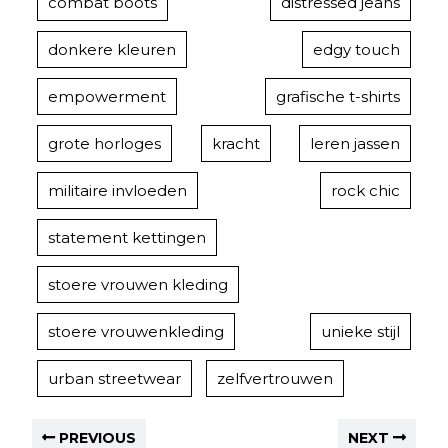
combat boots
distressed jeans
donkere kleuren
edgy touch
empowerment
grafische t-shirts
grote horloges
kracht
leren jassen
militaire invloeden
rock chic
statement kettingen
stoere vrouwen kleding
stoere vrouwenkleding
unieke stijl
urban streetwear
zelfvertrouwen
PREVIOUS
NEXT