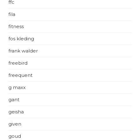
ffc
fila
fitness
fos kleding
frank walder
freebird
freequent
g maxx
gant
geisha
given
goud