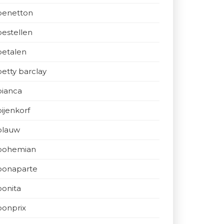
benetton
bestellen
betalen
betty barclay
bianca
bijenkorf
blauw
bohemian
bonaparte
bonita
bonprix