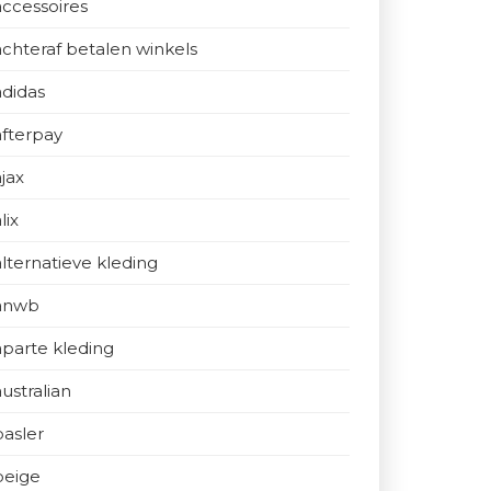
accessoires
achteraf betalen winkels
adidas
afterpay
ajax
lix
alternatieve kleding
anwb
aparte kleding
australian
basler
beige