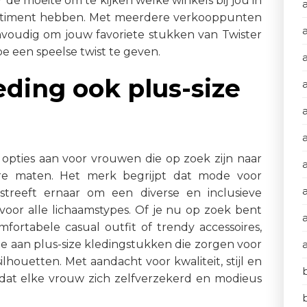
 de moeite om te kijken welke winkels bij jou in
ortiment hebben. Met meerdere verkooppunten
nvoudig om jouw favoriete stukken van Twister
e een speelse twist te geven.
eding ook plus-size
a
e opties aan voor vrouwen die op zoek zijn naar
tere maten. Het merk begrijpt dat mode voor
streeft ernaar om een diverse en inclusieve
s voor alle lichaamstypes. Of je nu op zoek bent
fortabele casual outfit of trendy accessoires,
ie aan plus-size kledingstukken die zorgen voor
lhouetten. Met aandacht voor kwaliteit, stijl en
 dat elke vrouw zich zelfverzekerd en modieus